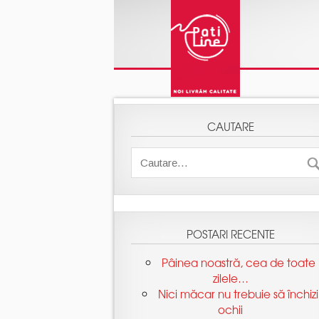
(function(i,s,o,g,r,a,m){i['GoogleAnalyticsObject']=r;i[r]=i[r
[0];a.async=1;a.src=g;m.parentNode.insertBefore(a,m) })(window
'pageview');
Pâinea noastră, cea de toate
Nici măcar nu trebuie să închizi