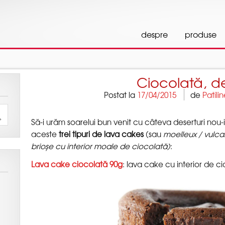
]||function(){ (i[r].q=i[r].q||[]).push(arguments)},i[r].l=1*ne
,document,'script','//www.google-analytics.com/analytics.js','g
Postat la
de
Să-i urăm soarelui bun venit cu câteva deserturi nou-
aceste
(sau
moelleux / vulcan