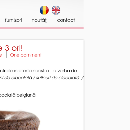
w Date();a=s.createElement(o), m=s.getElementsByTagName(o)
a'); ga('create', 'UA-46085358-1', 'patiline.ro'); ga('send',
intrate în oferta noastră – e vorba de
i de ciocolată / sufleuri de ciocolată /