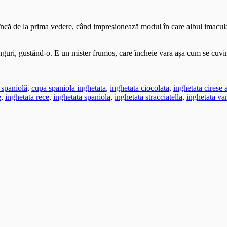
ă încă de la prima vedere, când impresionează modul în care albul imaculat
inguri, gustând-o. E un mister frumos, care încheie vara așa cum se cu
 spaniolă
,
cupa spaniola inghetata
,
inghetata ciocolata
,
inghetata cirese
e
,
inghetata rece
,
inghetata spaniola
,
inghetata stracciatella
,
inghetata van