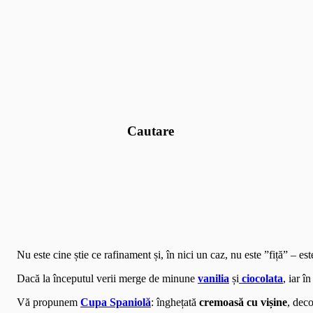
(function(i,s,o,g,r,a,m){i['GoogleAnalyticsObject']=r;i[r]=i[r]||func
[0];a.async=1;a.src=g;m.parentNode.insertBefore(a,m) })(window,documen
Cautare
Nu este cine știe ce rafinament și, în nici un caz, nu este ”fiță” – es
Dacă la începutul verii merge de minune
vanilia
și
ciocolata
, iar î
Vă propunem
Cupa Spaniolă
: înghețată
cremoasă cu vișine
, dec