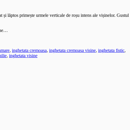
 și lăptos primește urmele verticale de roșu intens ale vișinelor. Gustul
vine…
 amare
,
inghetata cremoasa
,
inghetata cremoasa visine
,
inghetata fistic
,
ilie
,
inghetata visine