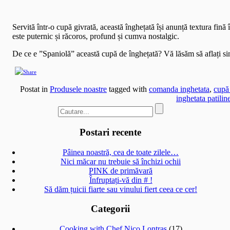
Servită într-o cupă givrată, această înghețată își anunță textura fin
este puternic și răcoros, profund și cumva nostalgic.
De ce e ”Spaniolă” această cupă de înghețată? Vă lăsăm să aflați s
Postat in
Produsele noastre
tagged with
comanda inghetata
,
cupă
inghetata patilin
Postari recente
Pâinea noastră, cea de toate zilele…
Nici măcar nu trebuie să închizi ochii
PINK de primăvară
Înfruptați-vă din # !
Să dăm țuicii fiarte sau vinului fiert ceea ce cer!
Categorii
Cooking with Chef Nico Lontras
(17)