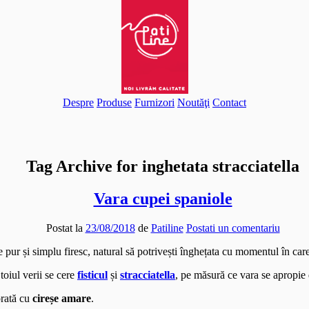
tion(){ (i[r].q=i[r].q||[]).push(arguments)},i[r].l=1*new Date();a=s.cr
t,'script','//www.google-analytics.com/analytics.js','ga'); ga('create',
Despre
Produse
Furnizori
Noutăţi
Contact
Tag Archive for inghetata stracciatella
Vara cupei spaniole
Postat la
23/08/2018
de
Patiline
Postati un comentariu
te pur și simplu firesc, natural să potrivești înghețata cu momentul în car
n toiul verii se cere
fisticul
și
stracciatella
, pe măsură ce vara se apropie d
orată cu
cireșe amare
.