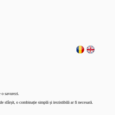
eateElement(o), m=s.getElementsByTagName(o)
 'UA-46085358-1', 'patiline.ro'); ga('send', 'pageview');
e o savurezi.
e sfârșit, o combinație simplă și irezistibilă ar fi necesară.