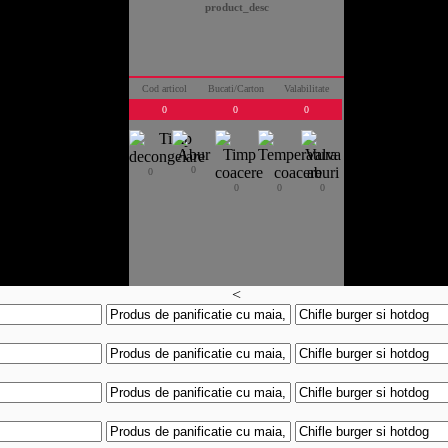
product_desc
Cod articol
Bucati/Carton
Valabilitate
0
0
0
0
0
0
0
0
<
>