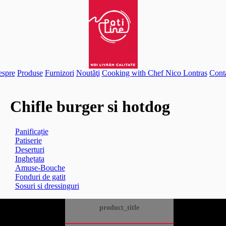
spre
Produse
Furnizori
Noutăţi
Cooking with Chef Nico Lontras
Cont
Chifle burger si hotdog
Panificație
Patiserie
Deserturi
Inghețata
Amuse-Bouche
Fonduri de gatit
Sosuri si dressinguri
product_title