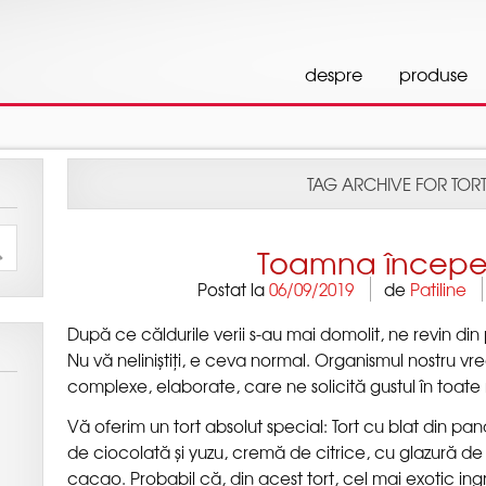
]||function(){ (i[r].q=i[r].q||[]).push(arguments)},i[r].l=1*ne
,document,'script','//www.google-analytics.com/analytics.js','g
Postat la
de
După ce căldurile verii s-au mai domolit, ne revin din pl
Nu vă neliniștiți, e ceva normal. Organismul nostru vr
Vă oferim un tort absolut special: Tort cu blat din pa
de ciocolată și yuzu, cremă de citrice, cu glazură 
cacao. Probabil că, din acest tort, cel mai exotic in