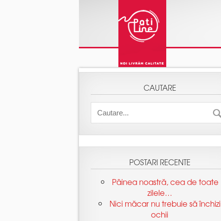
(function(i,s,o,g,r,a,m){i['GoogleAnalyticsObject']=r;i[r]=i[r
[0];a.async=1;a.src=g;m.parentNode.insertBefore(a,m) })(window
'pageview');
Pâinea noastră, cea de toate
Nici măcar nu trebuie să închizi