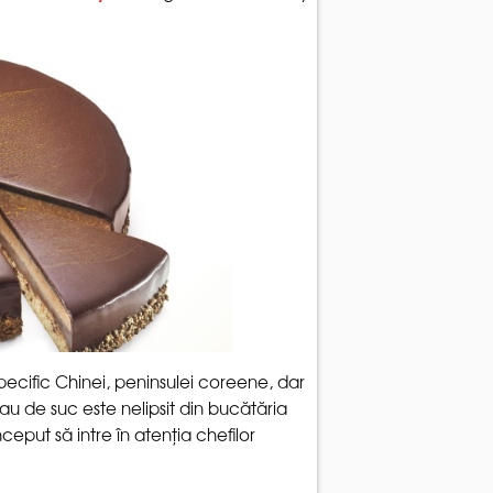
 specific Chinei, peninsulei coreene, dar
sau de suc este nelipsit din bucătăria
eput să intre în atenția chefilor