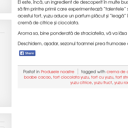
El este, încă, un ingredient de descoperit în multe b
să fim printre primii care experimentează ”talentele” 
acestui tort, yuzu aduce un parfum plăcut și ”leagă” î
Postat in
tagged with
,
,
,
,
,