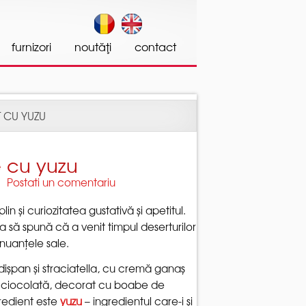
w Date();a=s.createElement(o), m=s.getElementsByTagName(o)
a'); ga('create', 'UA-46085358-1', 'patiline.ro'); ga('send',
in și curiozitatea gustativă și apetitul.
ea să spună că a venit timpul deserturilor
ndișpan și straciatella, cu cremă ganaș
de ciocolată, decorat cu boabe de
gredient este
– ingredientul care-i și