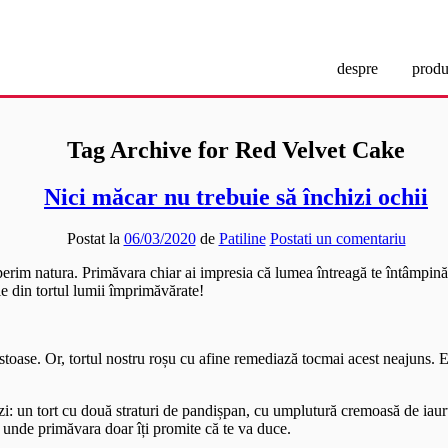
tion(){ (i[r].q=i[r].q||[]).push(arguments)},i[r].l=1*new Date();a=s.cr
t,'script','//www.google-analytics.com/analytics.js','ga'); ga('create',
despre
produ
Tag Archive for Red Velvet Cake
Nici măcar nu trebuie să închizi ochii
Postat la
06/03/2020
de
Patiline
Postati un comentariu
operim natura. Primăvara chiar ai impresia că lumea întreagă te întâmpină
ie din tortul lumii împrimăvărate!
toase. Or, tortul nostru roșu cu afine remediază tocmai acest neajuns. 
zi: un tort cu două straturi de pandișpan, cu umplutură cremoasă de iaurt și
 unde primăvara doar îți promite că te va duce.