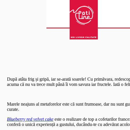
(function(i,s,o,g,r,a,m){i['GoogleAnalyticsObject']=r;i[r]=i[r]||func
[0];a.async=1;a.src=g;m.parentNode.insertBefore(a,m) })(window,documen
După atâta frig și gripă, iar se-arată soarele! Cu primăvara, redesc
acuma că nu va trece mult până îi vom savura iar fructele. Iată o fel
Marele neajuns al metaforelor este că sunt frumoase, dar nu sunt gus
curate.
Blueberry red velvet cake
este o realizare de top a cofetarilor france
conferă o unică experiență a gustului, ducându-te cu adevărat acolo