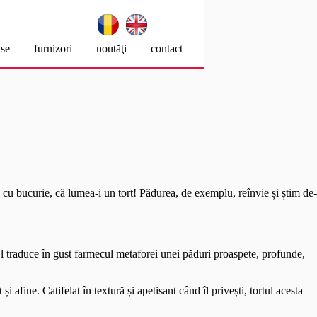
eateElement(o), m=s.getElementsByTagName(o)
 'UA-46085358-1', 'patiline.ro'); ga('send', 'pageview');
se
furnizori
noutăţi
contact
 cu bucurie, că lumea-i un tort! Pădurea, de exemplu, reînvie și știm de-
El traduce în gust farmecul metaforei unei păduri proaspete, profunde,
 afine. Catifelat în textură și apetisant când îl privești, tortul acesta