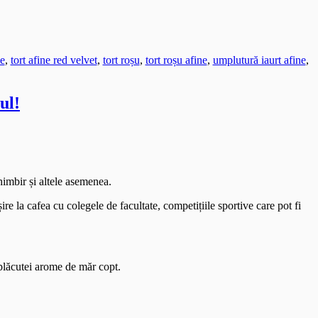
ne
,
tort afine red velvet
,
tort roșu
,
tort roșu afine
,
umplutură iaurt afine
,
ul!
himbir și altele asemenea.
ire la cafea cu colegele de facultate, competițiile sportive care pot fi
 plăcutei arome de măr copt.