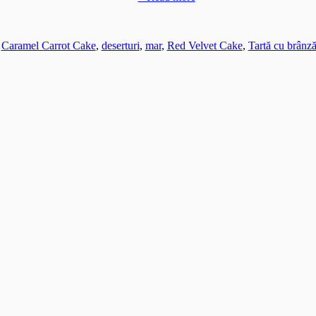
,
Caramel Carrot Cake
,
deserturi
,
mar
,
Red Velvet Cake
,
Tartă cu brânz