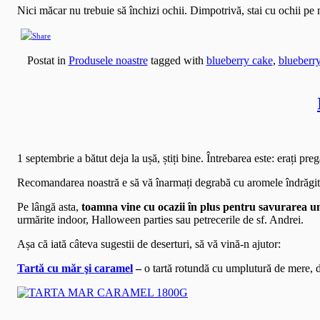
Nici măcar nu trebuie să închizi ochii. Dimpotrivă, stai cu ochii pe m
Postat in
Produsele noastre
tagged with
blueberry cake
,
blueberry
1 septembrie a bătut deja la ușă, știți bine. Întrebarea este: erați preg
Recomandarea noastră e să vă înarmați degrabă cu aromele îndrăgite 
Pe lângă asta,
toamna vine cu ocazii în plus pentru savurarea un
urmărite indoor, Halloween parties sau petrecerile de sf. Andrei.
Așa că iată câteva sugestii de deserturi, să vă vină-n ajutor:
Tartă cu măr şi caramel
–
o tartă rotundă cu umplutură de mere, de