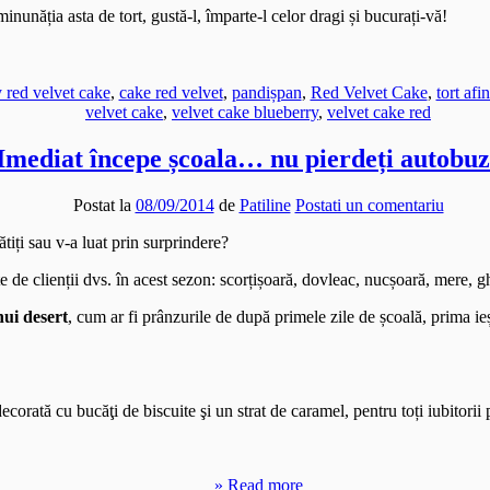
inunăția asta de tort, gustă-l, împarte-l celor dragi și bucurați-vă!
 red velvet cake
,
cake red velvet
,
pandișpan
,
Red Velvet Cake
,
tort afi
velvet cake
,
velvet cake blueberry
,
velvet cake red
Imediat începe școala… nu pierdeți autobuz
Postat la
08/09/2014
de
Patiline
Postati un comentariu
ătiți sau v-a luat prin surprindere?
de clienții dvs. în acest sezon: scorțișoară, dovleac, nucșoară, mere, g
ui desert
, cum ar fi prânzurile de după primele zile de școală, prima ieș
corată cu bucăţi de biscuite şi un strat de caramel, pentru toți iubitorii
» Read more