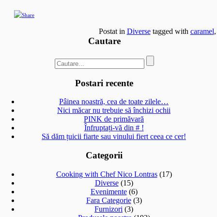
Postat in
Diverse
tagged with
caramel
Cautare
Postari recente
Pâinea noastră, cea de toate zilele…
Nici măcar nu trebuie să închizi ochii
PINK de primăvară
Înfruptați-vă din # !
Să dăm țuicii fiarte sau vinului fiert ceea ce cer!
Categorii
Cooking with Chef Nico Lontras
(17)
Diverse
(15)
Evenimente
(6)
Fara Categorie
(3)
Furnizori
(3)