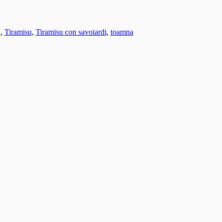
ă
,
Tiramisu
,
Tiramisu con savoiardi
,
toamna