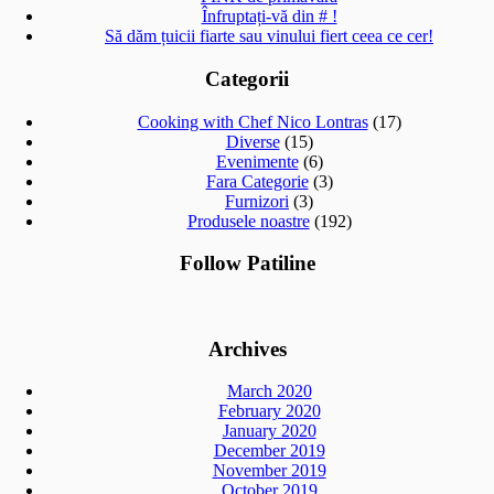
Înfruptați-vă din # !
Să dăm țuicii fiarte sau vinului fiert ceea ce cer!
Categorii
Cooking with Chef Nico Lontras
(17)
Diverse
(15)
Evenimente
(6)
Fara Categorie
(3)
Furnizori
(3)
Produsele noastre
(192)
Follow Patiline
Archives
March 2020
February 2020
January 2020
December 2019
November 2019
October 2019