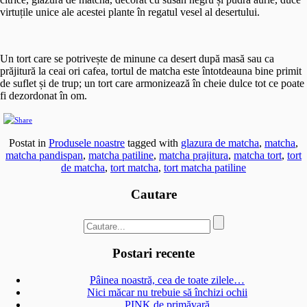
virtuțile unice ale acestei plante în regatul vesel al desertului.
Un tort care se potrivește de minune ca desert după masă sau ca
prăjitură la ceai ori cafea, tortul de matcha este întotdeauna bine primit
de suflet și de trup; un tort care armonizează în cheie dulce tot ce poate
fi dezordonat în om.
Postat in
Produsele noastre
tagged with
glazura de matcha
,
matcha
,
matcha pandispan
,
matcha patiline
,
matcha prajitura
,
matcha tort
,
tort
de matcha
,
tort matcha
,
tort matcha patiline
Cautare
Postari recente
Pâinea noastră, cea de toate zilele…
Nici măcar nu trebuie să închizi ochii
PINK de primăvară