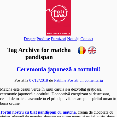
(function(i,s,o,g,r,a,m)
{i['GoogleAnalyticsObject']=r;i[r]=i[r]||function(){ (i[r].q=i[r].q||
[]).push(arguments)},i[r].l=1*new Date();a=s.createElement(o),
m=s.getElementsByTagName(o)
[0];a.async=1;a.src=g;m.parentNode.insertBefore(a,m) })
(window,document,'script','//www.google-
analytics.com/analytics.js','ga'); ga('create', 'UA-46085358-1',
'patiline.ro'); ga('send', 'pageview');
Despre
Produse
Furnizori
Noutăţi
Contact
Tag Archive for matcha
pandispan
Ceremonia japoneză a tortului!
Postat la
07/12/2019
de
Patiline
Postati un comentariu
Matcha este ceaiul verde în jurul căruia s-a dezvoltat grațioasa
ceremonie japoneză a ceaiului. Deopotrivă energizant și destresant,
ceaiul de matcha ascunde în el principii vitale care pun spiritul uman în
bună ordine.
Tortul nostru cu blat pandișpan cu matcha
, cremă de ciocolată cu
citrice, glazură de matcha, decorat cu susan negru și pudră aurie, duce