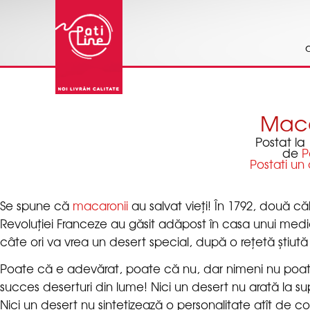
(function(i,s,o,g,r,a,m)
{i['GoogleAnalyticsObject']=r;i[r]=i[r]||function(){
(i[r].q=i[r].q||[]).push(arguments)},i[r].l=1*new
Date();a=s.createElement(o),
m=s.getElementsByTagName(o)
[0];a.async=1;a.src=g;m.parentNode.insertBefore(a,m
})(window,document,'script','//www.google-
46085358-1', 'patiline.ro'); ga('send', 'pageview');
Postat la
de
Se spune că
macaronii
au salvat vieți! În 1792, două c
Revoluției Franceze au găsit adăpost în casa unui medic
câte ori va vrea un desert special, după o rețetă știut
Poate că e adevărat, poate că nu, dar nimeni nu poat
succes deserturi din lume! Nici un desert nu arată la supra