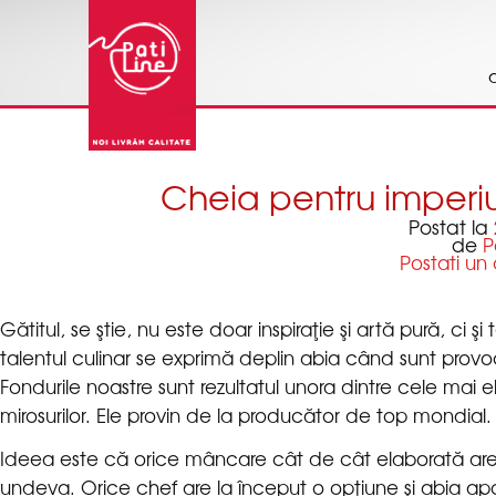
(function(i,s,o,g,r,a,m)
{i['GoogleAnalyticsObject']=r;i[r]=i[r]||function(){
(i[r].q=i[r].q||[]).push(arguments)},i[r].l=1*new
Date();a=s.createElement(o),
m=s.getElementsByTagName(o)
[0];a.async=1;a.src=g;m.parentNode.insertBefore(a,m
})(window,document,'script','//www.google-
46085358-1', 'patiline.ro'); ga('send', 'pageview');
Postat la
de
Gătitul, se ştie, nu este doar inspiraţie şi artă pură, ci şi 
talentul culinar se exprimă deplin abia când sunt prov
Fondurile noastre sunt rezultatul unora dintre cele mai 
Ideea este că orice mâncare cât de cât elaborată are
undeva. Orice chef are la început o opţiune şi abia ap