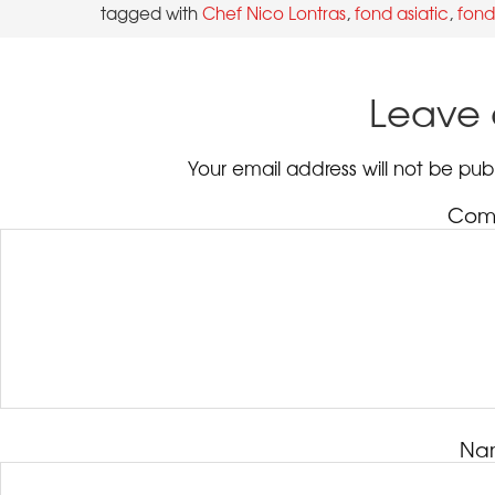
tagged with
,
,
Leave 
Na